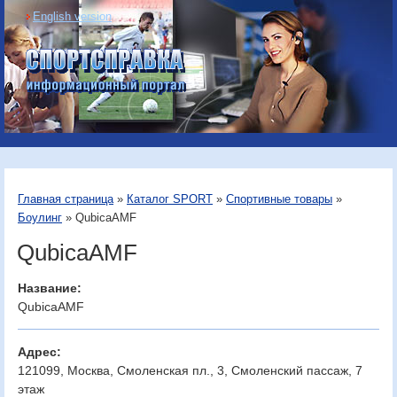
English version
Информационный
портал «Спортсправка»
Главная страница
»
Каталог SPORT
»
Спортивные товары
»
Боулинг
» QubicaAMF
QubicaAMF
Название:
QubicaAMF
Адрес:
121099, Москва, Смоленская пл., 3, Смоленский пассаж, 7
этаж