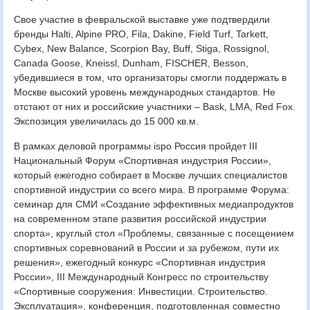
Свое участие в февральской выставке уже подтвердили
бренды Halti, Alpine PRO, Fila, Dakine, Field Turf, Tarkett,
Cybex, New Balance, Scorpion Bay, Buff, Stiga, Rossignol,
Canada Goose, Kneissl, Dunham, FISCHER, Besson,
убедившиеся в том, что организаторы смогли поддержать в
Москве высокий уровень международных стандартов. Не
отстают от них и российские участники – Bask, LMA, Red Fox.
Экспозиция увеличилась до 15 000 кв.м.
В рамках деловой программы ispo Россия пройдет III
Национальный Форум «Спортивная индустрия России»,
который ежегодно собирает в Москве лучших специалистов
спортивной индустрии со всего мира. В программе Форума:
семинар для СМИ «Создание эффективных медиапродуктов
на современном этапе развития российской индустрии
спорта», круглый стол «Проблемы, связанные с посещением
спортивных соревнований в России и за рубежом, пути их
решения», ежегодный конкурс «Спортивная индустрия
России», III Международный Конгресс по строительству
«Спортивные сооружения: Инвестиции. Строительство.
Эксплуатация», конференция, подготовленная совместно