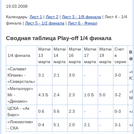
19.03.2008
Календарь:
Лист 1
|
Лист 2
|
Лист 3 - 1/8 финала
| Лист 4 - 1/4
финала |
Лист 5 - 1/2 финала
|
Лист 6 - Финал
Сводная таблица Play-off 1/4 финала
Матчи
Матчи
Матчи
Матчи
Матчи
Счет
Вы
1/4 финала
13
14
16
17
19
в
ф
марта
марта
марта
марта
марта
серии
«Салават
«
Юлаев» -
3:1
2:1
3:0
-
-
3-0
Ю
«Северсталь»
«Металлург»
«М
Мг -
4:3 Б
2:4
2:3
1:0 Б
5:0
3-2
М
«Динамо»
ЦСКА - «Ак
0:6
5:6
2:3
-
-
0-3
«А
Барс»
«Локомотив»
0:4
5:1
2:0
2:1
-
3-1
«Л
- СКА