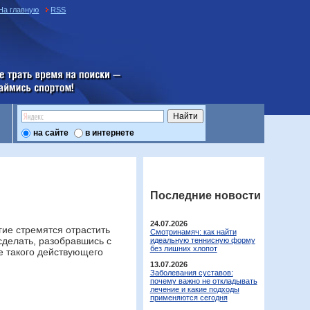
На главную
RSS
е трать время на поиски —
аймись спортом
на сайте
в интернете
Последние новости
24.07.2026
гие стремятся отрастить
Смотринамяч: как найти
сделать, разобравшись с
идеальную теннисную форму
без лишних хлопот
е такого действующего
13.07.2026
Заболевания суставов:
почему важно не откладывать
лечение и какие подходы
применяются сегодня