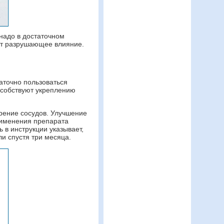
 надо в достаточном
ает разрушающее влияние.
аточно пользоваться
особствуют укреплению
ирение сосудов. Улучшение
рименения препарата
 в инструкции указывает,
ли спустя три месяца.