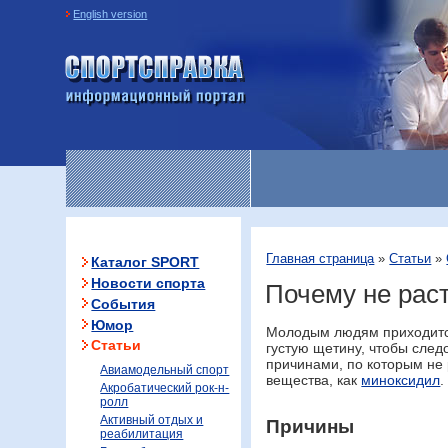
English version
Информационный портал
«Спортсправка»
Главная страница
»
Статьи
»
Каталог SPORT
Новости спорта
Почему не раст
События
Юмор
Молодым людям приходится 
Статьи
густую щетину, чтобы сле
причинами, по которым не
Авиамодельный спорт
вещества, как
миноксидил
.
Акробатический рок-н-
ролл
Активный отдых и
Причины
реабилитация