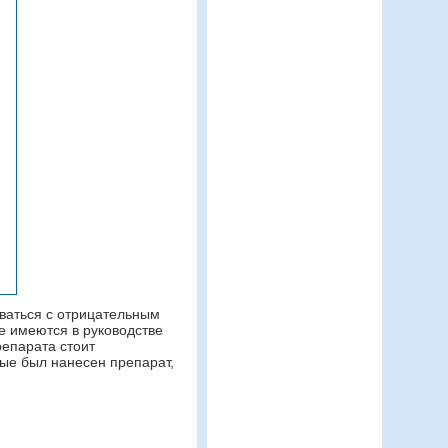
иваться с отрицательным
е имеются в руководстве
репарата стоит
рые был нанесен препарат,