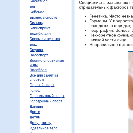
Баскетбол
Специалисты разъясняют, 
Бег
отрицательных факторов та
Бейсбол
Генетика. Часто незн
Бизнес в спорте
Гормоны. У подростка
Бильярд
находятся в порядке,
Блицспринт
Георграфия. Волосы б
Бодибилдинг
Неккоректное функцио
Боевые искусства
нижней части лица.
Неправильное питани
Бокс
Боулинг
Велоспорт
Военно-спортивные
игры
Волейбол
Все для занятий
спортом
Гиревой спорт
Гольф
Горнолыжный спорт
Городошный спорт
Дайвинг
Дартс
Детям
Джиу-джитсу
Идеальное тело