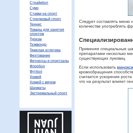
Страйкбол
Сумо
Ставки на спорт
Стрелковый спорт
Следует составлять меню н
Теннис
количестве употреблять фр
Товары для занятия
спортом
Специализирован
Туризм
Тхэквондо
Применяя специальные шам
Тяжелая атлетика
препаратами несколько ме
Фехтование
существующих луковиц.
Фитнессы и спортзалы
Флорбол
Если использовать
минокс
Футбол
кровообращения способств
считается ускорение роста
Хоккей
что на результат влияет ге
Хоккей с мячом
Шахматы
Экстремальный спорт