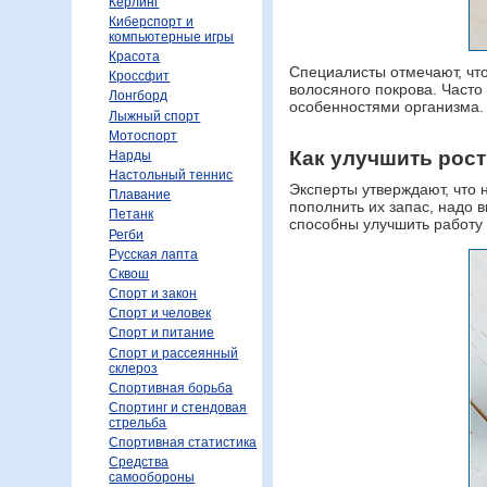
Керлинг
Киберспорт и
компьютерные игры
Красота
Специалисты отмечают, что
Кроссфит
волосяного покрова. Часто
Лонгборд
особенностями организма.
Лыжный спорт
Мотоспорт
Как улучшить рос
Нарды
Настольный теннис
Эксперты утверждают, что 
Плавание
пополнить их запас, надо 
Петанк
способны улучшить работу
Регби
Русская лапта
Сквош
Спорт и закон
Спорт и человек
Спорт и питание
Спорт и рассеянный
склероз
Спортивная борьба
Спортинг и стендовая
стрельба
Спортивная статистика
Средства
самообороны