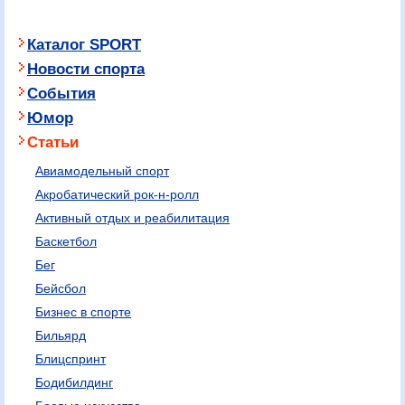
Каталог SPORT
Новости спорта
События
Юмор
Статьи
Авиамодельный спорт
Акробатический рок-н-ролл
Активный отдых и реабилитация
Баскетбол
Бег
Бейсбол
Бизнес в спорте
Бильярд
Блицспринт
Бодибилдинг